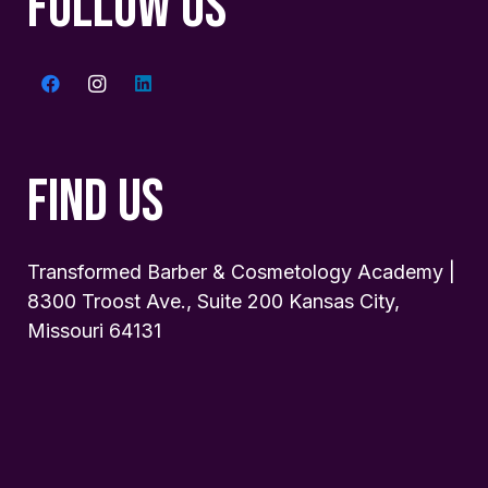
FOLLOW US
FIND US
Transformed Barber & Cosmetology Academy |
8300 Troost Ave., Suite 200 Kansas City,
Missouri 64131