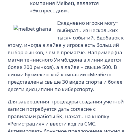
компания Melbet), является
«Экспресс дня».
Ежедневно игроки могут
выбирать из нескольких
тысяч событий. Вдобавок к
этому, иногда в лайве у игрока есть больший
выбор рынков, чем в прематче. Например (на
матчи теннисного Уимблдона в линии дается
более 200 рынков), а в лайве – свыше 500. В
линии букмекерской компании «Мелбет»
представлены свыше 30 видов спорта и более
десяти дисциплин по киберспорту.
Для завершения процедуры создания учетной
записи потребуется дать согласие с
правилами работы БК, нажать на кнопку
«Регистрация» и ввести код из СМС.
Активировать бонусное предложение можно в