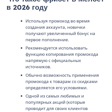
в 2026 году
Используя промокод во время
создания аккаунта, новички
получают увеличенный бонус на
первое пополнение.
Рекомендуется использовать
функцию копирования промокода
напрямую с официальных
источников.
Обычно возможность применения
промокода к товарам со скидками
определяется его условиями.
Одной из самых любимых и
популярных акций (которые
проводит для своих клиентов